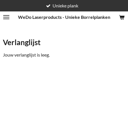
Unieke plank
Ga
direct
WeDo
Laserproducts - Unieke Borrelplanken
naar
de
hoofdinhoud
Verlanglijst
Jouw verlanglijst is leeg.