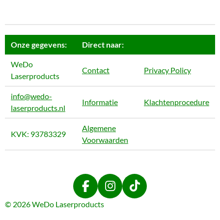
Onze gegevens:
Direct naar:
WeDo
Contact
Privacy Policy
Laserproducts
info@wedo-
Informatie
Klachtenprocedure
laserproducts.nl
Algemene
KVK: 93783329
Voorwaarden
F
I
T
a
n
i
© 2026 WeDo Laserproducts
c
s
k