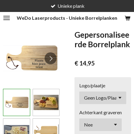
Unieke plank
Ga
direct
WeDo
Laserproducts - Unieke Borrelplanken
naar
de
Gepersonalisee
hoofdinhoud
rde Borrelplank
€ 14,95
Logo/plaatje
Achterkant graveren