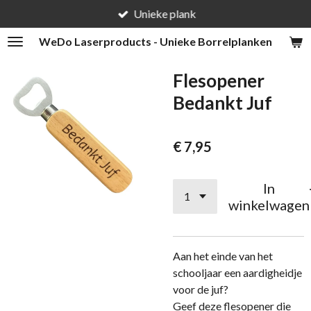
Unieke plank
Ga
direct
WeDo
Laserproducts - Unieke Borrelplanken
naar
de
Flesopener
hoofdinhoud
Bedankt Juf
€ 7,95
In
winkelwagen
Aan het einde van het
schooljaar een aardigheidje
voor de juf?
Geef deze flesopener die