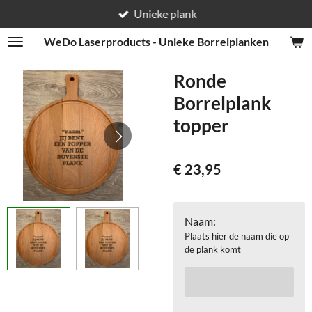
Unieke plank
Ga
direct
WeDo
Laserproducts - Unieke Borrelplanken
naar
de
Ronde
hoofdinhoud
Borrelplank
topper
€ 23,95
Naam:
Plaats hier de naam die op
de plank komt