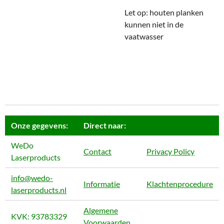
Let op: houten planken
kunnen niet in de
vaatwasser
Onze gegevens:
Direct naar:
WeDo
Contact
Privacy Policy
Laserproducts
info@wedo-
Informatie
Klachtenprocedure
laserproducts.nl
Algemene
KVK: 93783329
Voorwaarden