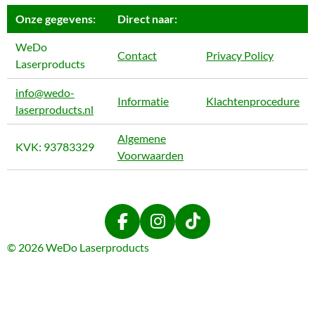
Onze gegevens:
Direct naar:
WeDo
Contact
Privacy Policy
Laserproducts
info@wedo-
Informatie
Klachtenprocedure
laserproducts.nl
Algemene
KVK: 93783329
Voorwaarden
F
I
T
a
n
i
© 2026 WeDo Laserproducts
c
s
k
e
t
T
b
a
o
o
g
k