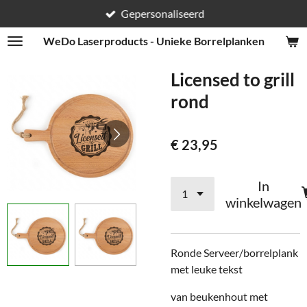
Gepersonaliseerd
Ga
direct
WeDo
Laserproducts - Unieke Borrelplanken
naar
de
Licensed to grill
hoofdinhoud
rond
€ 23,95
In
winkelwagen
Ronde Serveer/borrelplank
met leuke tekst
van beukenhout met