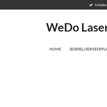
Unieke
Ga
direct
naar
de
WeDo
Lase
hoofdinhoud
HOME
BORREL/SERVEERP