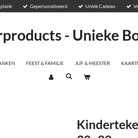
 plank
Gepersonaliseerd
Uniek Cadeau
Ve
rproducts - Unieke B
LANKEN
FEEST & FAMILIE
JUF & MEESTER
KAART
Kinderteke