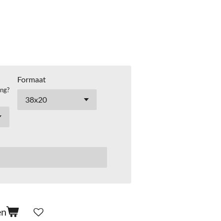
Formaat
ing?
en