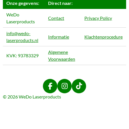
Onze gegevens:
Direct naar:
WeDo
Contact
Privacy Policy
Laserproducts
info@wedo-
Informatie
Klachtenprocedure
laserproducts.nl
Algemene
KVK: 93783329
Voorwaarden
F
I
T
a
n
i
© 2026 WeDo Laserproducts
c
s
k
e
t
T
b
a
o
o
g
k