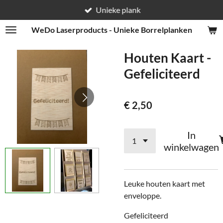
Unieke plank
Ga
direct
WeDo
Laserproducts - Unieke Borrelplanken
naar
de
Houten Kaart -
hoofdinhoud
Gefeliciteerd
€ 2,50
In
winkelwagen
Leuke houten kaart met
enveloppe.
Gefeliciteerd