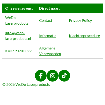
Onze gegevens:
Direct naar:
WeDo
Contact
Privacy Policy
Laserproducts
info@wedo-
Informatie
Klachtenprocedure
laserproducts.nl
Algemene
KVK: 93783329
Voorwaarden
F
I
T
a
n
i
© 2026 WeDo Laserproducts
c
s
k
e
t
T
b
a
o