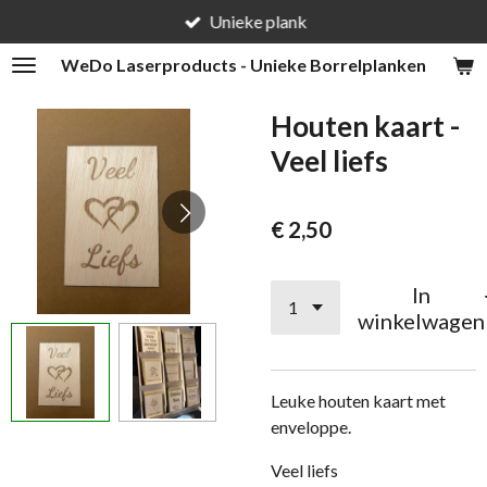
Unieke plank
Ga
direct
WeDo
Laserproducts - Unieke Borrelplanken
naar
de
Houten kaart -
hoofdinhoud
Veel liefs
€ 2,50
In
winkelwagen
Leuke houten kaart met
enveloppe.
Veel liefs