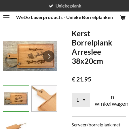
Unieke plank
Ga
direct
WeDo
Laserproducts - Unieke Borrelplanken
naar
de
Kerst
hoofdinhoud
Borrelplank
Arreslee
38x20cm
€ 21,95
In
winkelwagen
Serveer/borrelplank met