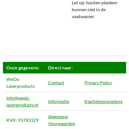
Let op: houten planken
kunnen niet in de
vaatwasser
Onze gegevens:
Direct naar:
WeDo
Contact
Privacy Policy
Laserproducts
info@wedo-
Informatie
Klachtenprocedure
laserproducts.nl
Algemene
KVK: 93783329
Voorwaarden