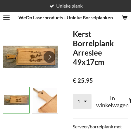
Unieke plank
Ga
direct
WeDo
Laserproducts - Unieke Borrelplanken
naar
de
Kerst
hoofdinhoud
Borrelplank
Arreslee
49x17cm
€ 25,95
In
winkelwagen
Serveer/borrelplank met