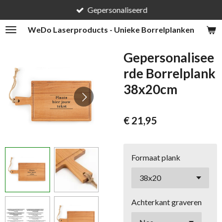
Gepersonaliseerd
Ga
direct
WeDo
Laserproducts - Unieke Borrelplanken
naar
de
Gepersonalisee
hoofdinhoud
rde Borrelplank
38x20cm
€ 21,95
Formaat plank
Achterkant graveren